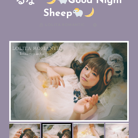
るな
Good Night
Sheep
BY
LOLITA ROMANTIC
投
稿
日: