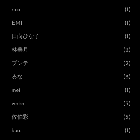
rico
(1)
EMI
(1)
日向ひな子
(1)
林美月
(2)
プンテ
(2)
るな
(8)
mei
(1)
waka
(3)
佐伯彩
(5)
kuu.
(1)