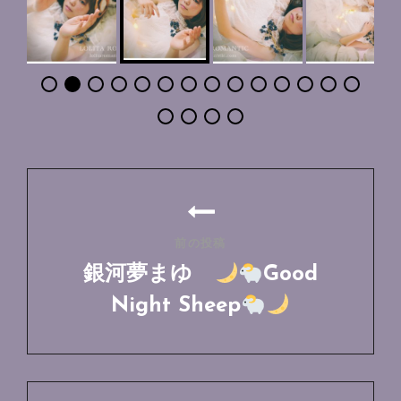
投
稿
ナ
前の投稿
ビ
銀河夢まゆ
Good
ゲ
Night Sheep
ー
前
シ
の
ョ
投