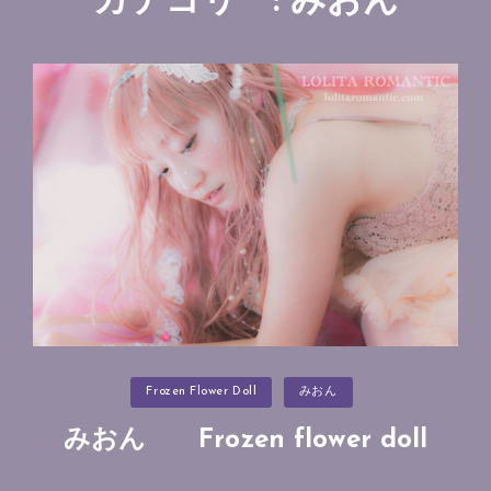
カテゴリー: みおん
カ
Frozen Flower Doll
みおん
テ
ゴ
リ
みおん Frozen flower doll
ー
投