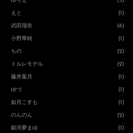
ゆりえ
(3)
えと
(1)
武田瑠衣
(6)
小野華純
(1)
ちの
(2)
トルレモデル
(2)
藤井葉月
(1)
ゆづ
(1)
如月こすも
(1)
のんのん
(2)
銀河夢まゆ
(1)